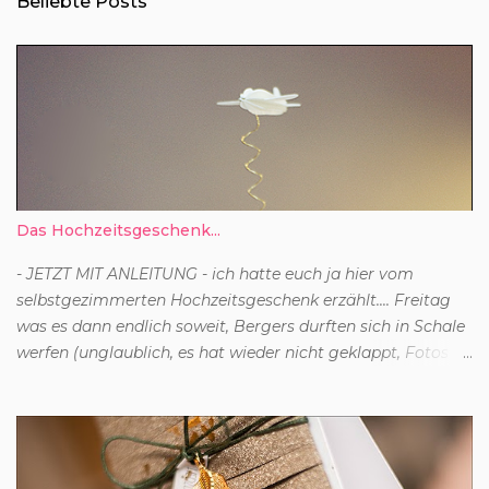
Beliebte Posts
f
e
n
t
l
i
c
h
e
n
Das Hochzeitsgeschenk...
- JETZT MIT ANLEITUNG - ich hatte euch ja hier vom
selbstgezimmerten Hochzeitsgeschenk erzählt.... Freitag
was es dann endlich soweit, Bergers durften sich in Schale
werfen (unglaublich, es hat wieder nicht geklappt, Fotos
davon zu machen.....kopfschüttel) und der tollen Hochzeit
beiwohnen. Und natürlich das Geschenk überreichen.... Da
Braut und Bräutigam wie so oft eigentlich schon alles
haben, haben wir Geld geschenkt - am liebsten zu nutzen
für einen schicken Kurzurlaub... Verpackt hab ich das Ganze