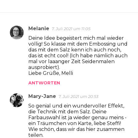
Melanie
7. Juli 2021 um 11:05
K
Deine Idee begeistert mich mal wieder
o
völlig! So klasse mit dem Embossing und
m
das mit dem Salz kenn ich auch noch,
das ist echt cool! (Ich habe nämlich auch
m
mal vor laaanger Zeit Seidenmalen
e
ausprobiert).
Liebe Grüße, Melli
n
ANTWORTEN
t
a
Mary-Jane
7. Juli 2021 um 20:53
r
So genial und ein wundervoller Effekt,
e
die Technik mit dem Salz. Deine
Farbauswahl ist ja wieder genau meins -
ein Träumchen von Karte, liebe Steffi!
Wie schön, dass wir das hier zusammen
teilen.