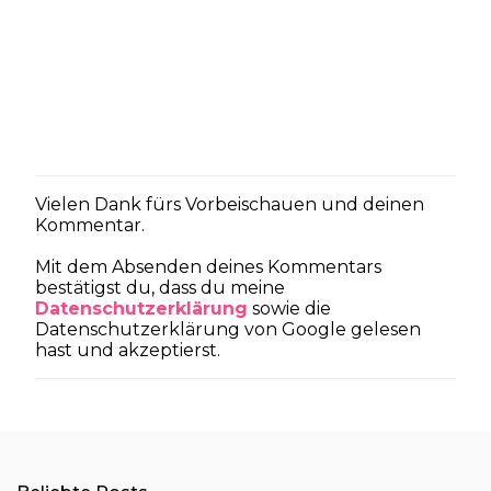
Vielen Dank fürs Vorbeischauen und deinen
K
Kommentar.
o
m
Mit dem Absenden deines Kommentars
m
bestätigst du, dass du meine
e
Datenschutzerklärung
sowie die
n
Datenschutzerklärung von Google gelesen
t
hast und akzeptierst.
a
r
v
e
r
ö
f